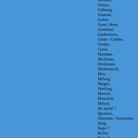
Genze,
Gilberig,
Gimerst,
Gobel,
Gorn / Horn,
Gottfried,
Grafenstein,
Grebe / Grebbe,
Greber,
Gross,
Hartman,
Heckman,
Heideman,
Heidenreich,
Heit,
Helwig,
Hergel,
Hertling,
Hetrich,
Hetterich,
Holzer,
Ho spital ?,
Ignazius,
Juneman / Junemann,
Jung,
Kaps ?,
Keller,
Keter ?,