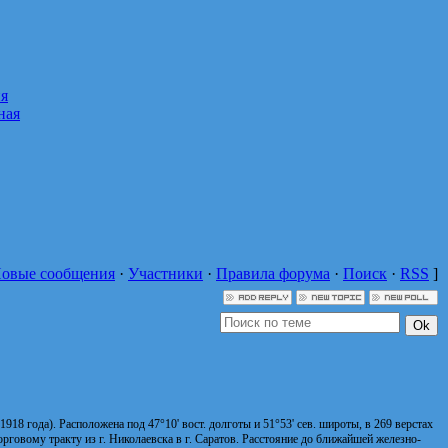
овые сообщения
·
Участники
·
Правила форума
·
Поиск
·
RSS
]
18 года). Расположена под 47°10' вост. долготы и 51°53' сев. широты, в 269 верстах
торговому тракту из г. Николаевска в г. Саратов. Расстояние до ближайшей железно-