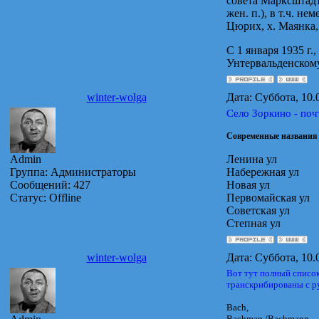
совета Марксштадтс
жен. п.), в т.ч. не
Цюрих, х. Маянка, 
С 1 января 1935 г
Унтервальденскому
winter-wolga
Дата: Суббота, 10.
Село Зоркино - по
Современные названия
Admin
Ленина ул
Группа: Администраторы
Набережная ул
Сообщений:
427
Новая ул
Статус:
Offline
Первомайская ул
Советская ул
Степная ул
winter-wolga
Дата: Суббота, 10.
Вот тут полный список
транскрибированы с ру
Bach,
Bachman /Bachmann,