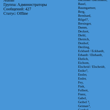
Admin
Basel,
Группа: Администраторы
Baumgartner,
Сообщений:
427
Berg,
Статус:
Offline
Bernhard,
Bilgel?,
Bresinger,
Damm,
Deckert,
Diehl,
Dietrich,
Donhof,
Dreiling,
Eckhard / Eckhardt,
Erhardt / Ehrhardt,
Ehrlich,
Eichorn,
Elscheid / Elscheidt,
Enike?,
Ensler,
Essler,
Fey,
Fink,
Folbert,
Franz,
Gabel,
Geibel ?,
Geiman?,
Gembel,