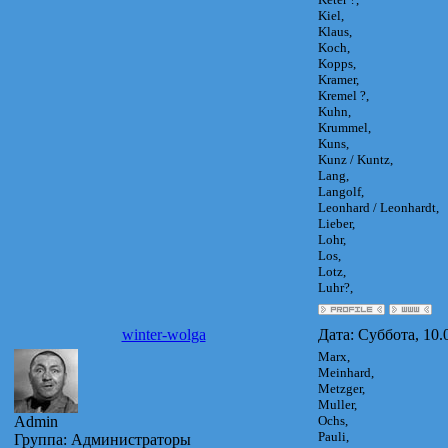
Kiel,
Klaus,
Koch,
Kopps,
Kramer,
Kremel ?,
Kuhn,
Krummel,
Kuns,
Kunz / Kuntz,
Lang,
Langolf,
Leonhard / Leonhardt,
Lieber,
Lohr,
Los,
Lotz,
Luhr?,
winter-wolga
Дата: Суббота, 10.
Marx,
Meinhard,
Metzger,
Muller,
Admin
Ochs,
Pauli,
Группа: Администраторы