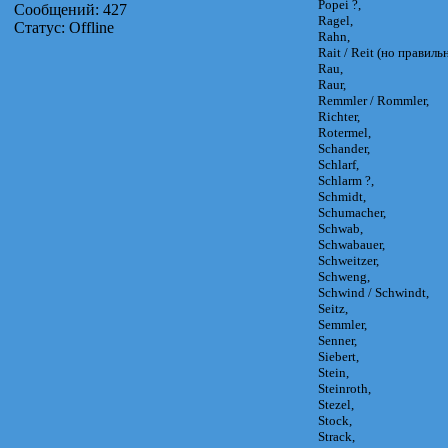
Popei ?,
Сообщений:
427
Ragel,
Статус:
Offline
Rahn,
Rait / Reit (но правиль
Rau,
Raur,
Remmler / Rommler,
Richter,
Rotermel,
Schander,
Schlarf,
Schlarm ?,
Schmidt,
Schumacher,
Schwab,
Schwabauer,
Schweitzer,
Schweng,
Schwind / Schwindt,
Seitz,
Semmler,
Senner,
Siebert,
Stein,
Steinroth,
Stezel,
Stock,
Strack,