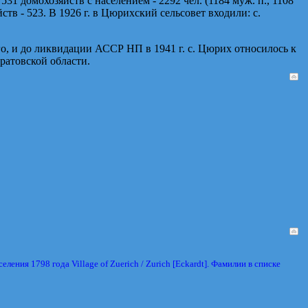
31 домохозяйств с населением - 2292 чел. (1184 муж. п., 1108
яйств - 523. В 1926 г. в Цюрихский сельсовет входили: с.
го, и до ликвидации АССР НП в 1941 г. с. Цюрих относилось к
ратовской области.
ия 1798 года Village of Zuerich / Zurich [Eckardt]. Фамилии в списке