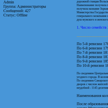
дорожной станции Вольск 
Admin
Наименование получила п
Группа: Администраторы
получила название Зорки
Сообщений:
427
Министерства Государств
Статус:
Offline
генерального межевания н
душ мужского и женского
1. Число семейств
................................
По 5-й ревизии 178
По 6-й ревизии 179
По 7-й ревизии 181
По 8-й ревизии 183
По 9-й ревизии 185
По 10-й ревизии 18
По сведениям Центральног
уездного города. В колон
По сведениям Самарского 
дворов с числом жителей 
неудобной - 1145 десяти
Наименования колон
После образовани