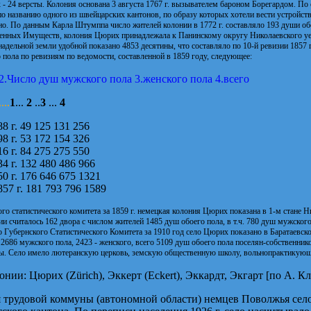
- 24 версты. Колония основана 3 августа 1767 г. вызывателем бароном Борегардом. По
о названию одного из швейцарских кантонов, по образу которых хотели вести устройств
но. По данным Карла Штумппа число жителей колонии в 1772 г. составляло 193 души об
енных Имуществ, колония Цюрих принадлежала к Панинскому округу Николаевского уезда,
адельной земли удобной показано 4853 десятины, что составляло по 10-й ревизии 1857 г
 пола по ревизиям по ведомости, составленной в 1859 году, следующее:
 2.Число душ мужского пола 3.женского пола 4.всего
....
1
...
2
..
3
...
4
8 г. 49 125 131 256
8 г. 53 172 154 326
6 г. 84 275 275 550
4 г. 132 480 486 966
0 г. 176 646 675 1321
57 г. 181 793 796 1589
о статистического комитета за 1859 г. немецкая колония Цюрих показана в 1-м стане Н
ии считалось 162 двора с числом жителей 1485 душ обоего пола, в т.ч. 780 душ мужского
Губернского Статистического Комитета за 1910 год село Цюрих показано в Баратаевской
2686 мужского пола, 2423 - женского, всего 5109 душ обоего пола поселян-собственник
ны. Село имело лютеранскую церковь, земскую общественную школу, вольнопрактикующе
ии: Цюрих (Zürich), Эккерт (Eckert), Эккардт, Экгарт [по А. Кл
я трудовой коммуны (автономной области) немцев Поволжья сел