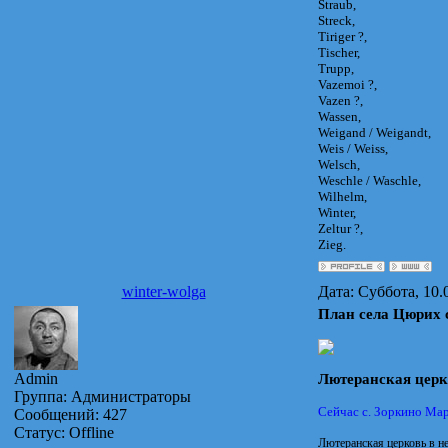
Straub,
Streck,
Tiriger ?,
Tischer,
Trupp,
Vazemoi ?,
Vazen ?,
Wassen,
Weigand / Weigandt,
Weis / Weiss,
Welsch,
Weschle / Waschle,
Wilhelm,
Winter,
Zeltur ?,
Zieg.
winter-wolga
Дата: Суббота, 10.
План села Цюрих с
Admin
Лютеранская церк
Группа: Администраторы
Сейчас с. Зоркино Мар
Сообщений:
427
Статус:
Offline
Лютеранская церковь в не