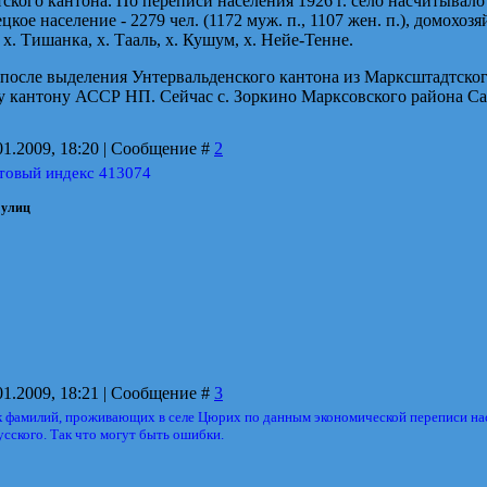
кого кантона. По переписи населения 1926 г. село насчитывало 5
мецкое население - 2279 чел. (1172 муж. п., 1107 жен. п.), домохоз
х. Тишанка, х. Тааль, х. Кушум, х. Нейе-Тенне.
., после выделения Унтервальденского кантона из Марксштадтско
 кантону АССР НП. Сейчас с. Зоркино Марксовского района Са
01.2009, 18:20 | Сообщение #
2
чтовый индекс 413074
 улиц
01.2009, 18:21 | Сообщение #
3
 фамилий, проживающих в селе Цюрих по данным экономической переписи населен
сского. Так что могут быть ошибки.