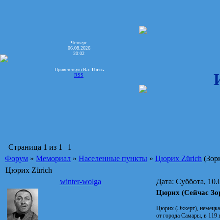
Четверг
06.08.2026
20:02
Приветствую Вас
Гость
RSS
Страница
1
из
1
1
Форум
»
Мемориал
»
Населенные пункты
»
Цюрих Zürich
(Зор
Цюрих Zürich
winter-wolga
Дата: Суббота, 10.
Цюрих (Сейчас Зо
Цюрих (Эккерт), немецкая
от города Самары, в 119 