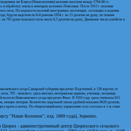
 сведениям же Клауса (Наши колонии) колония поселена между 1764-66 гг.
о и обработку земли в немецких колониях Поволжья. После 1915 г. колония
оего пола. По ведомости колоний иностранных поселенцев, состоящих в ведении
 будучи наделена по 8-й ревизии 1834 г. по 15 десятин на душу, по планам
. на 793 души мужского пола около 6,3 десятин на душу. Движение числа семейств и
иколаевского уезда Самарской губернии при речке Подстепной, в 130 верстах от
 пола, 705 - женского; здесь имелась лютеранская церковь, училище, мельница.
 волости Николаевского уезда при речке Фмос. В 1910 году здесь считалось 615
ов, немцев лютеран. Количество надельной земли удобной показано 8626 десятин,
го врача и аптеку. По общеполицейскому управлению село состояло в 1-м стане.
аусу "Наши Колонии", изд. 1869 года], Зоркино.
о Цюрих - административный центр Цюрихского сельского