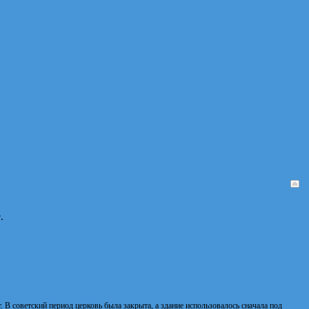
г
.
 В советский период церковь была закрыта, а здание использовалось сначала под